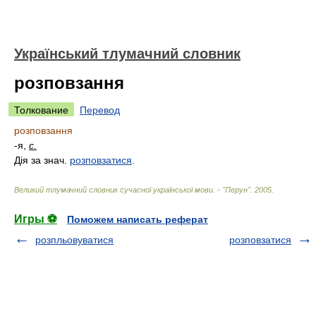
Український тлумачний словник
розповзання
Толкование
Перевод
розповзання
-я,
с.
Дія за знач.
розповзатися
.
Великий тлумачний словник сучасної української мови. - "Перун"
.
2005
.
Игры ⚽
Поможем написать реферат
розпльовуватися
розповзатися