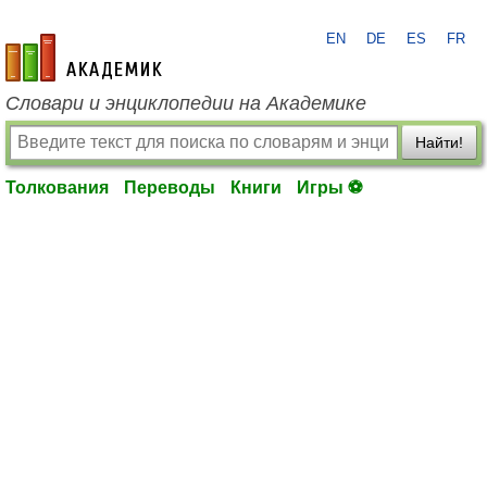
EN
DE
ES
FR
academic.ru
Словари и энциклопедии на Академике
Найти!
Толкования
Переводы
Книги
Игры ⚽